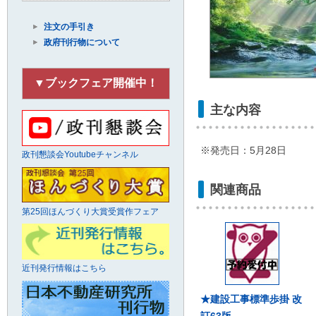
注文の手引き
政府刊行物について
▼ブックフェア開催中！
主な内容
※発売日：5月28日
政刊懇談会Youtubeチャンネル
関連商品
第25回ほんづくり大賞受賞作フェア
近刊発行情報はこちら
★建設工事標準歩掛 改