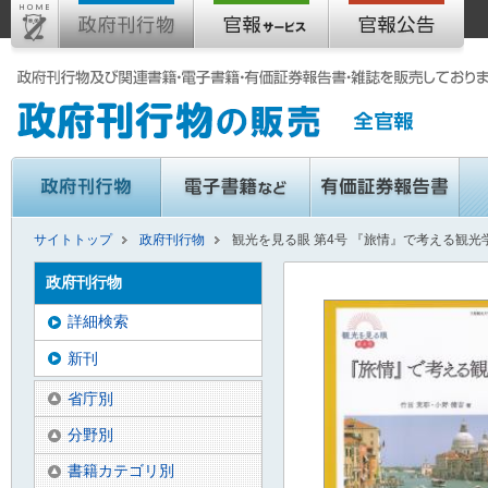
サイトトップ
政府刊行物
観光を見る眼 第4号 『旅情』で考える観光
政府刊行物
詳細検索
新刊
省庁別
分野別
書籍カテゴリ別