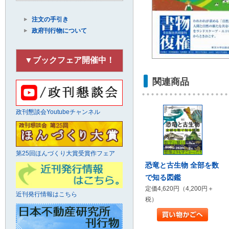
注文の手引き
政府刊行物について
▼ブックフェア開催中！
関連商品
政刊懇談会Youtubeチャンネル
第25回ほんづくり大賞受賞作フェア
恐竜と古生物 全部を数
で知る図鑑
定価4,620円（4,200円＋
近刊発行情報はこちら
税）