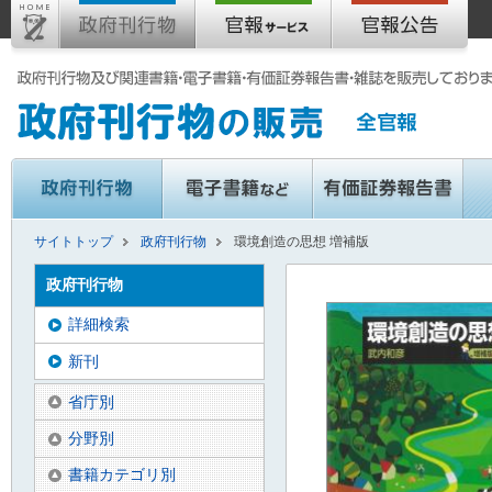
サイトトップ
政府刊行物
環境創造の思想 増補版
政府刊行物
詳細検索
新刊
省庁別
分野別
書籍カテゴリ別