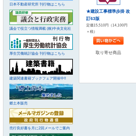
日本不動産研究所 刊行物はこちら
★建設工事標準歩掛 改
訂63版
定価15,510円（14,100円
議会で役立つ情報満載 (株)中央文化社
＋税）
取り寄せ商品
厚生労働統計協会 刊行物はこちら
建築関連書籍ブックフェア開催中!!
郷土本販売
売行良好書を月に2回メールでご案内