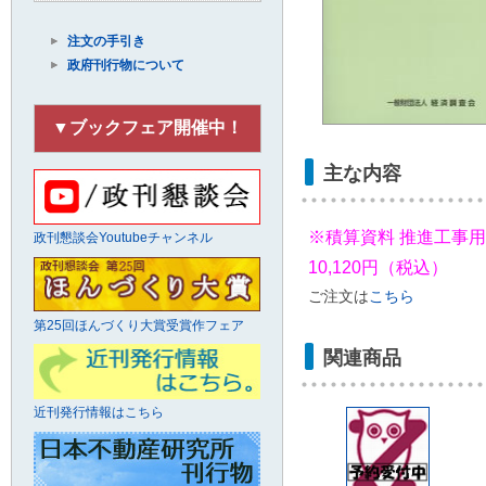
注文の手引き
政府刊行物について
▼ブックフェア開催中！
主な内容
※積算資料 推進工事用
政刊懇談会Youtubeチャンネル
10,120円（税込）
ご注文は
こちら
第25回ほんづくり大賞受賞作フェア
関連商品
近刊発行情報はこちら