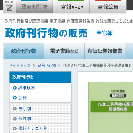
サイトトップ
政府刊行物
積算資料 推進工事用機械器具等基礎価格表 2
政府刊行物
詳細検索
新刊
省庁別
分野別
書籍カテゴリ別