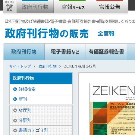
サイトトップ
政府刊行物
ZEIKEN 税研 242号
政府刊行物
詳細検索
新刊
省庁別
分野別
書籍カテゴリ別