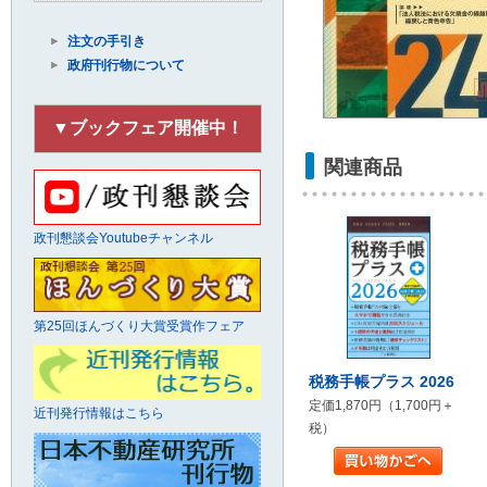
注文の手引き
政府刊行物について
▼ブックフェア開催中！
関連商品
政刊懇談会Youtubeチャンネル
第25回ほんづくり大賞受賞作フェア
税務手帳プラス 2026
定価1,870円（1,700円＋
近刊発行情報はこちら
税）