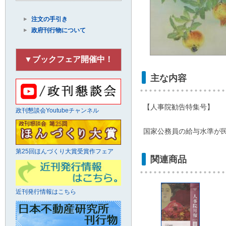
注文の手引き
政府刊行物について
▼ブックフェア開催中！
主な内容
【人事院勧告特集号】
政刊懇談会Youtubeチャンネル
国家公務員の給与水準が
第25回ほんづくり大賞受賞作フェア
関連商品
近刊発行情報はこちら