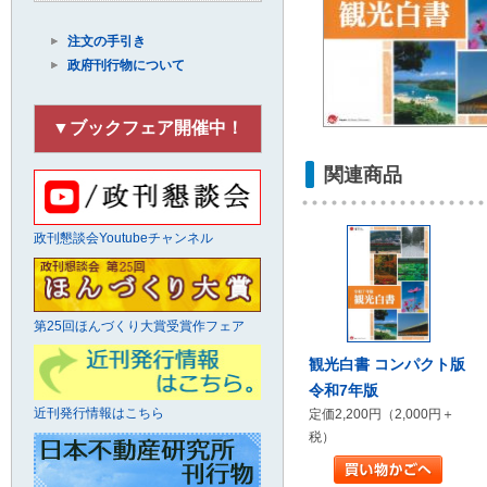
注文の手引き
政府刊行物について
▼ブックフェア開催中！
関連商品
政刊懇談会Youtubeチャンネル
第25回ほんづくり大賞受賞作フェア
観光白書 コンパクト版
令和7年版
近刊発行情報はこちら
定価2,200円（2,000円＋
税）