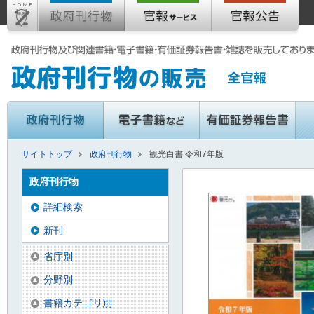
サイトトップ
政府刊行物
観光白書 令和7年版
政府刊行物
詳細検索
新刊
省庁別
分野別
書籍カテゴリ別