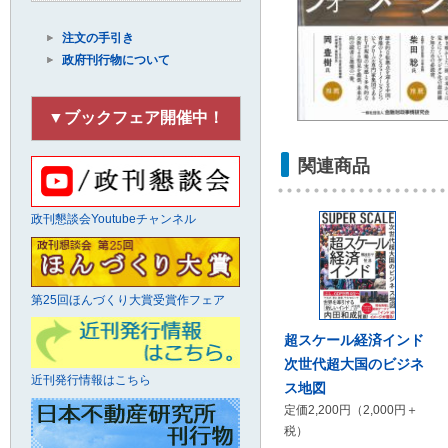
注文の手引き
政府刊行物について
▼ブックフェア開催中！
関連商品
政刊懇談会Youtubeチャンネル
第25回ほんづくり大賞受賞作フェア
超スケール経済インド
次世代超大国のビジネ
近刊発行情報はこちら
ス地図
定価2,200円（2,000円＋
税）