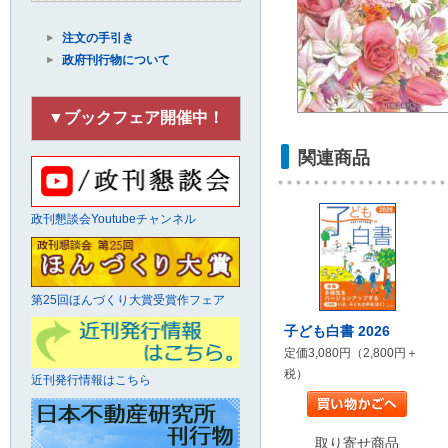
注文の手引き
政府刊行物について
▼ブックフェア開催中！
関連商品
政刊懇談会Youtubeチャンネル
第25回ほんづくり大賞受賞作フェア
子ども白書 2026
定価3,080円（2,800円＋
税）
近刊発行情報はこちら
取り寄せ商品