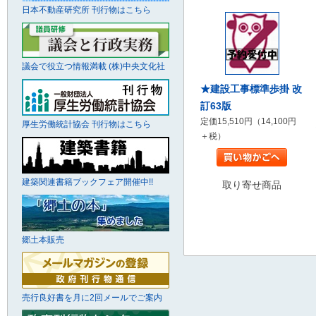
日本不動産研究所 刊行物はこちら
議会で役立つ情報満載 (株)中央文化社
★建設工事標準歩掛 改
訂63版
定価15,510円（14,100円
厚生労働統計協会 刊行物はこちら
＋税）
建築関連書籍ブックフェア開催中!!
取り寄せ商品
郷土本販売
売行良好書を月に2回メールでご案内