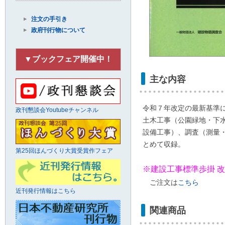
注文の手引き
政府刊行物について
▼ブックフェア開催中！
主な内容
令和７年改定の最新基準
政刊懇談会Youtubeチャンネル
土木工事（公園緑地・下
設備工事）、調査（測量
とめて収録。
第25回ほんづくり大賞受賞作フェア
※建設工事標準歩掛 改訂
ご注文は
こちら
近刊発行情報はこちら
関連商品