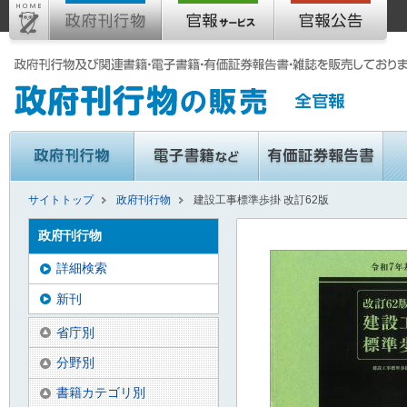
サイトトップ
政府刊行物
建設工事標準歩掛 改訂62版
政府刊行物
詳細検索
新刊
省庁別
分野別
書籍カテゴリ別