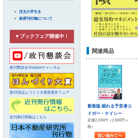
注文の手引き
政府刊行物について
▼ブックフェア開催中！
関連商品
政刊懇談会Youtubeチャンネル
第25回ほんづくり大賞受賞作フェア
新装版 眠れる予言者エ
ドガー・ケイシー
近刊発行情報はこちら
定価2,200円（2,000円＋
税）