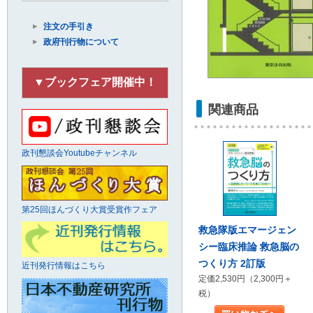
注文の手引き
政府刊行物について
▼ブックフェア開催中！
関連商品
政刊懇談会Youtubeチャンネル
第25回ほんづくり大賞受賞作フェア
救急隊版エマージェン
シー臨床推論 救急脳の
つくり方 2訂版
近刊発行情報はこちら
定価2,530円（2,300円＋
税）