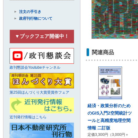
注文の手引き
政府刊行物について
▼ブックフェア開催中！
関連商品
政刊懇談会Youtubeチャンネル
第25回ほんづくり大賞受賞作フェア
経済・政策分析のため
のGIS入門2空間統計ツ
近刊発行情報はこちら
ールと高精度地理空間
情報 二訂版
定価3,300円（3,000円＋