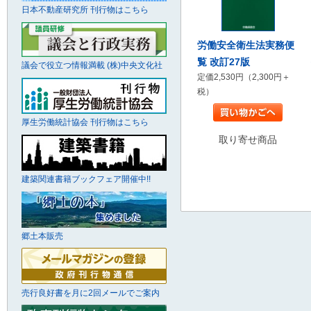
日本不動産研究所 刊行物はこちら
労働安全衛生法実務便
覧 改訂27版
議会で役立つ情報満載 (株)中央文化社
定価2,530円（2,300円＋
税）
厚生労働統計協会 刊行物はこちら
取り寄せ商品
建築関連書籍ブックフェア開催中!!
郷土本販売
売行良好書を月に2回メールでご案内