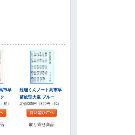
高市早
総理くんノート高市早
ンク
苗総理大臣 ブルー
円＋税）
定価385円（350円＋税）
品
取り寄せ商品