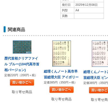
発行日
2025年12月08日
判型
A4
頁数
関連商品
歴代首相クリアファイ
ル ブルー(104代高市首
相バージョン)
総理くんノート高市早
総理くんノート
定価220円（200円＋税）
苗総理大臣 アイボリー
苗総理大臣 ピ
定価385円（350円＋税）
定価385円（350
取り寄せ商品
取り寄せ商品
取り寄せ商