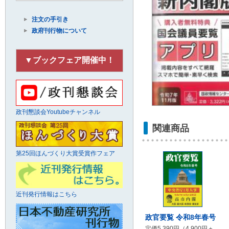
注文の手引き
政府刊行物について
▼ブックフェア開催中！
政刊懇談会Youtubeチャンネル
関連商品
第25回ほんづくり大賞受賞作フェア
近刊発行情報はこちら
政官要覧 令和8年春号
定価5,390円（4,900円＋