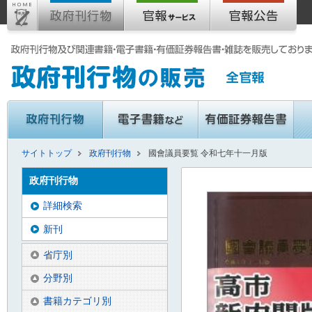
サイトトップ
政府刊行物
國會議員要覧 令和七年十一月版
政府刊行物
詳細検索
新刊
省庁別
分野別
書籍カテゴリ別