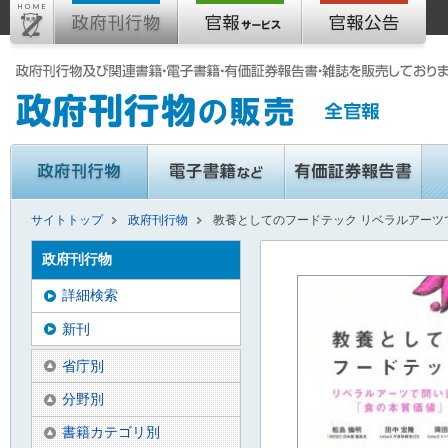
サイトトップ
政府刊行物
教養としてのフードテック リベラルアーツ
政府刊行物
詳細検索
新刊
省庁別
分野別
書籍カテゴリ別