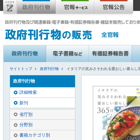
サイトトップ
政府刊行物
イタリアの笑みさそわれる愛おしい暮らし3
政府刊行物
詳細検索
新刊
省庁別
分野別
書籍カテゴリ別