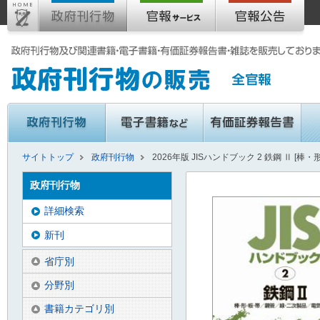
サイトトップ
政府刊行物
2026年版 JISハンドブック 2 鉄鋼 Ⅱ [
政府刊行物
詳細検索
新刊
省庁別
分野別
書籍カテゴリ別