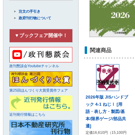
注文の手引き
政府刊行物について
▼ブックフェア開催中！
関連商品
政刊懇談会Youtubeチャンネル
第25回ほんづくり大賞受賞作フェア
2026年版 JISハンドブ
ック 4-1 ねじⅠ [用
語・表し方・製図/基
近刊発行情報はこちら
本/限界ゲージ/部品共
通]
定価16,610円（15,100円