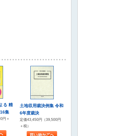
よる 精
土地収用裁決例集 令和
16集
6年度裁決
00円＋
定価43,450円（39,500円
＋税）