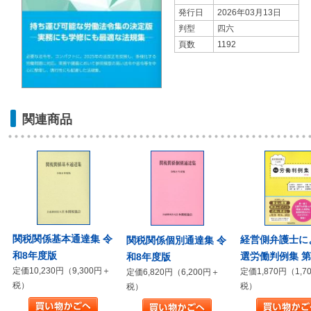
発行日
2026年03月13日
判型
四六
頁数
1192
関連商品
関税関係基本通達集 令
経営側弁護士に
関税関係個別通達集 令
和8年度版
選労働判例集 第
和8年度版
定価10,230円（9,300円＋
定価1,870円（1,7
定価6,820円（6,200円＋
税）
税）
税）