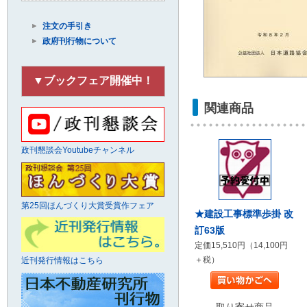
注文の手引き
政府刊行物について
▼ブックフェア開催中！
関連商品
政刊懇談会Youtubeチャンネル
第25回ほんづくり大賞受賞作フェア
★建設工事標準歩掛 改
訂63版
定価15,510円（14,100円
＋税）
近刊発行情報はこちら