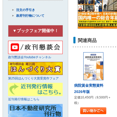
注文の手引き
政府刊行物について
▼ブックフェア開催中！
関連商品
政刊懇談会Youtubeチャンネル
第25回ほんづくり大賞受賞作フェア
病院賃金実態資料
2026年版
定価10,450円（9,500円＋
近刊発行情報はこちら
税）