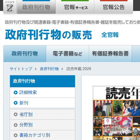
サイトトップ
政府刊行物
読売年鑑 2026
政府刊行物
詳細検索
新刊
省庁別
分野別
書籍カテゴリ別