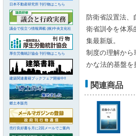
日本不動産研究所 刊行物はこちら
防衛省設置法、
衛省訓令を体系
議会で役立つ情報満載 (株)中央文化社
集最新版。
制度の理解から
厚生労働統計協会 刊行物はこちら
かな法的基盤を
建築関連書籍ブックフェア開催中!!
関連商品
郷土本販売
売行良好書を月に2回メールでご案内