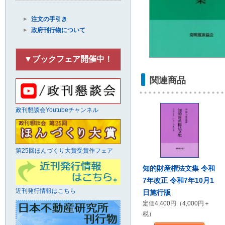
注文の手引き
政府刊行物について
▼ブックフェア開催中！
関連商品
政刊懇談会Youtubeチャンネル
第25回ほんづくり大賞受賞作フェア
知的財産権法文集 令和
7年改正 令和7年10月1
近刊発行情報はこちら
日施行版
定価4,400円（4,000円＋
税）