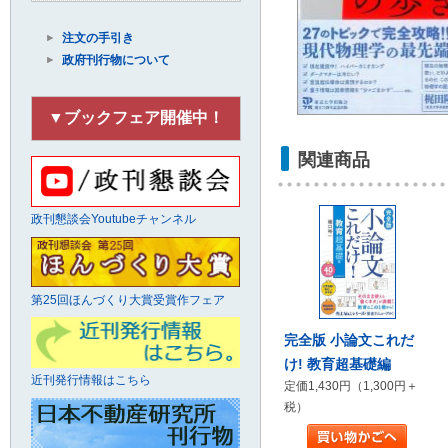
注文の手引き
政府刊行物について
▼ブックフェア開催中！
関連商品
政刊懇談会Youtubeチャンネル
第25回ほんづくり大賞受賞作フェア
完全版 小論文これだ
け! 教育超基礎編
近刊発行情報はこちら
定価1,430円（1,300円＋
税）