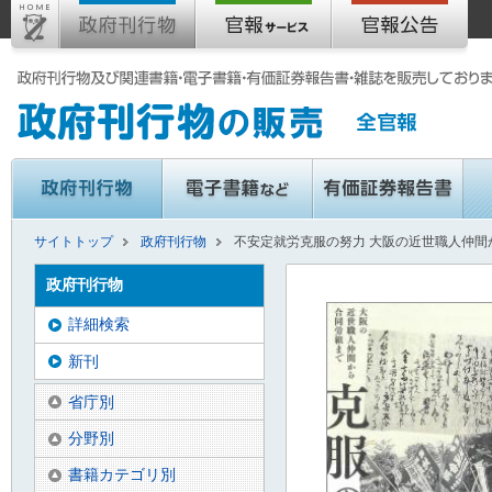
サイトトップ
政府刊行物
不安定就労克服の努力 大阪の近世職人仲間
政府刊行物
詳細検索
新刊
省庁別
分野別
書籍カテゴリ別