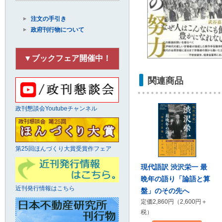
注文の手引き
政府刊行物について
▼ブックフェア開催中！
関連商品
政刊懇談会Youtubeチャンネル
第25回ほんづくり大賞受賞作フェア
現代語訳 渋沢栄一 最
晩年の語り「論語と算
近刊発行情報はこちら
盤」のその先へ
定価2,860円（2,600円＋
税）