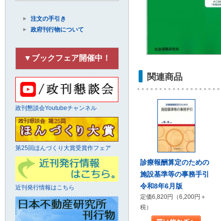
注文の手引き
政府刊行物について
▼ブックフェア開催中！
関連商品
政刊懇談会Youtubeチャンネル
第25回ほんづくり大賞受賞作フェア
診療報酬算定のための
施設基準等の事務手引
令和8年6月版
近刊発行情報はこちら
定価6,820円（6,200円＋
税）