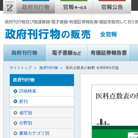
サイトトップ
政府刊行物
医科点数表の解釈 令和8年6月版
政府刊行物
詳細検索
新刊
省庁別
分野別
書籍カテゴリ別