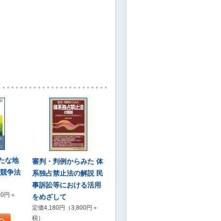
たな地
審判・判例からみた 体
の競争法
系独占禁止法の解説 民
事訴訟等における活用
00円＋
をめざして
定価4,180円（3,800円＋
税）