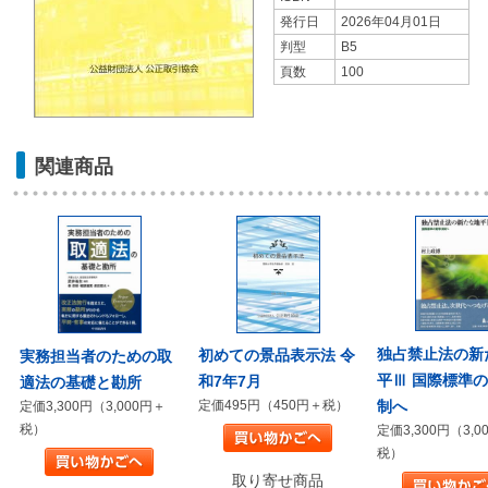
発行日
2026年04月01日
判型
B5
頁数
100
関連商品
独占禁止法の新
初めての景品表示法 令
実務担当者のための取
平Ⅲ 国際標準
和7年7月
適法の基礎と勘所
制へ
定価495円（450円＋税）
定価3,300円（3,000円＋
税）
定価3,300円（3,0
税）
取り寄せ商品