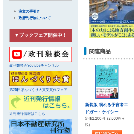
注文の手引き
政府刊行物について
▼ブックフェア開催中！
関連商品
政刊懇談会Youtubeチャンネル
第25回ほんづくり大賞受賞作フェア
新装版 眠れる予言者エ
ドガー・ケイシー
近刊発行情報はこちら
定価2,200円（2,000円＋
税）