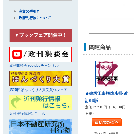
注文の手引き
政府刊行物について
▼ブックフェア開催中！
関連商品
政刊懇談会Youtubeチャンネル
第25回ほんづくり大賞受賞作フェア
★建設工事標準歩掛 改
訂63版
定価15,510円（14,100円
＋税）
近刊発行情報はこちら