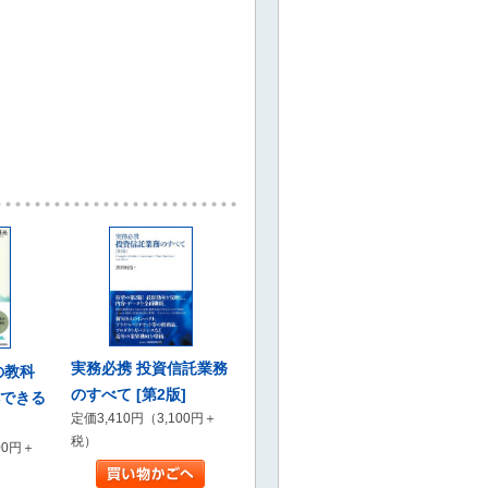
実務必携 投資信託業務
の教科
のすべて [第2版]
解できる
定価3,410円（3,100円＋
税）
00円＋