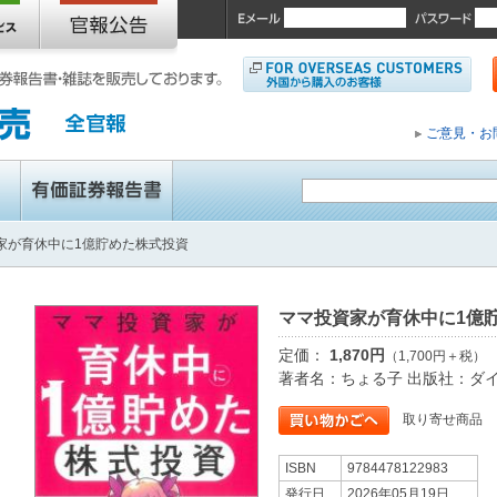
ご意見・お
家が育休中に1億貯めた株式投資
ママ投資家が育休中に1億
定価：
1,870円
（1,700円＋税）
著者名：ちょる子 出版社：ダ
取り寄せ商品
ISBN
9784478122983
発行日
2026年05月19日