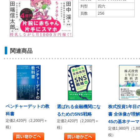
判型
四六
頁数
256
関連商品
ベンチャーデットの教
株式投資1年目
選ばれる金融機関にな
科書
書 全体像が理
るためのSNS戦略
定価2,420円（2,200円＋
定価2,420円（2,200円＋
45の基本テーマ
税）
税）
定価1,980円（1,8
税）