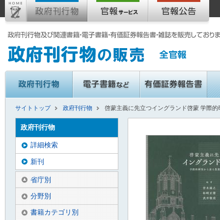
サイトトップ
政府刊行物
啓蒙主義に先立つイングランド啓蒙 学際的
政府刊行物
詳細検索
新刊
省庁別
分野別
書籍カテゴリ別