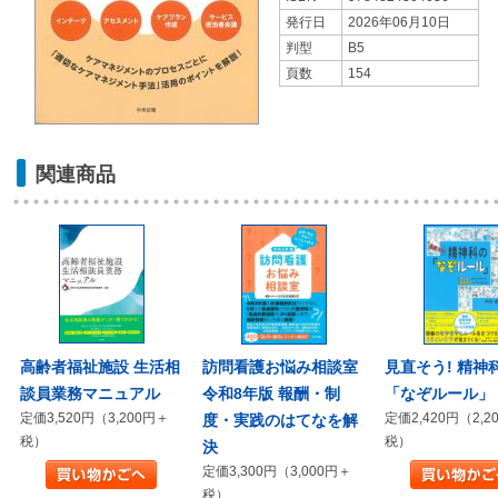
発行日
2026年06月10日
判型
B5
頁数
154
関連商品
高齢者福祉施設 生活相
訪問看護お悩み相談室
見直そう! 精神
談員業務マニュアル
令和8年版 報酬・制
「なぞルール」
定価3,520円（3,200円＋
定価2,420円（2,2
度・実践のはてなを解
税）
税）
決
定価3,300円（3,000円＋
税）