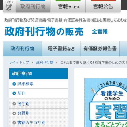
サイトトップ
政府刊行物
これ1冊で乗り越える! 看護学生のための
政府刊行物
詳細検索
新刊
省庁別
分野別
書籍カテゴリ別