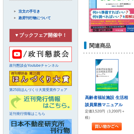
注文の手引き
政府刊行物について
▼ブックフェア開催中！
関連商品
政刊懇談会Youtubeチャンネル
第25回ほんづくり大賞受賞作フェア
高齢者福祉施設 生活相
談員業務マニュアル
定価3,520円（3,200円＋
近刊発行情報はこちら
税）