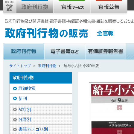
サイトトップ
政府刊行物
給与小六法 令和9年版
政府刊行物
詳細検索
新刊
省庁別
分野別
書籍カテゴリ別