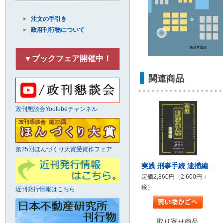
注文の手引き
政府刊行物について
▼ブックフェア開催中！
関連商品
政刊懇談会Youtubeチャンネル
第25回ほんづくり大賞受賞作フェア
実践 刑事手続 逮捕編
定価2,860円（2,600円＋
税）
近刊発行情報はこちら
取り寄せ商品