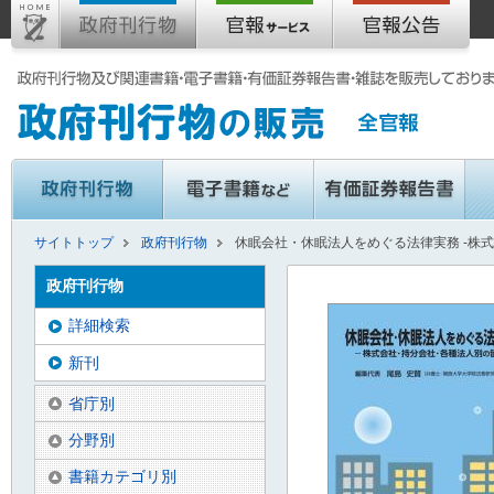
サイトトップ
政府刊行物
休眠会社・休眠法人をめぐる法律実務 -株
政府刊行物
詳細検索
新刊
省庁別
分野別
書籍カテゴリ別