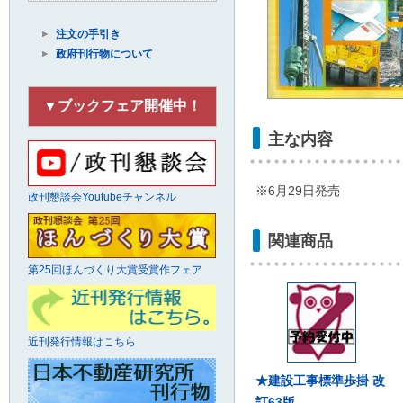
注文の手引き
政府刊行物について
▼ブックフェア開催中！
主な内容
※6月29日発売
政刊懇談会Youtubeチャンネル
関連商品
第25回ほんづくり大賞受賞作フェア
近刊発行情報はこちら
★建設工事標準歩掛 改
訂63版