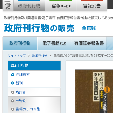
サイトトップ
政府刊行物
佐高信の30年読書日記 第1巻 1992年〜20
政府刊行物
詳細検索
新刊
省庁別
分野別
書籍カテゴリ別