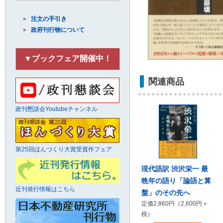
注文の手引き
政府刊行物について
▼ブックフェア開催中！
関連商品
政刊懇談会Youtubeチャンネル
第25回ほんづくり大賞受賞作フェア
現代語訳 渋沢栄一 最
晩年の語り「論語と算
近刊発行情報はこちら
盤」のその先へ
定価2,860円（2,600円＋
税）