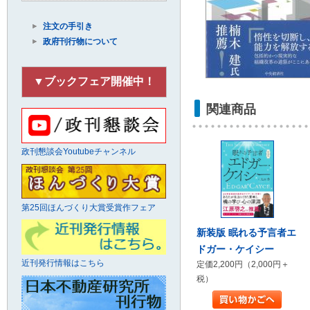
注文の手引き
政府刊行物について
▼ブックフェア開催中！
関連商品
政刊懇談会Youtubeチャンネル
第25回ほんづくり大賞受賞作フェア
新装版 眠れる予言者エ
ドガー・ケイシー
近刊発行情報はこちら
定価2,200円（2,000円＋
税）