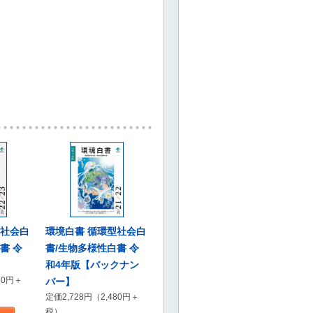
型社会白
環境白書 循環型社会白
書 令
書/生物多様性白書 令
和4年版【バックナン
80円＋
バー】
定価2,728円（2,480円＋
税）