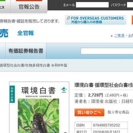
ご意見・お
 循環型社会白書/生物多様性白書 令和8年版
環境白書 循環型社会白書/
定価：
2,728円
（2,480円＋税）
著者名：環境省 出版社：日経
取り寄せ商品
ISBN
9784865795202
発行日
2026年06月16日