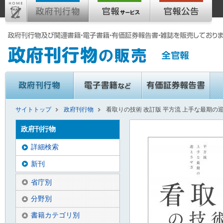
サイトトップ
政府刊行物
看取りの技術 改訂版 平方流 上手な最期の
政府刊行物
詳細検索
新刊
省庁別
分野別
書籍カテゴリ別