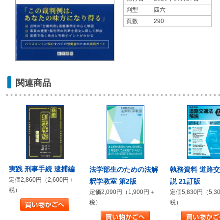
判型
四六
頁数
290
関連商品
実践 刑事手続 逮捕編
法学部生のための法解
執務資料 道路
定価2,860円（2,600円＋
釈学教室 第2版
説 21訂版
税）
定価2,090円（1,900円＋
定価5,830円（5,3
税）
税）