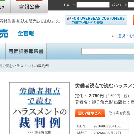
ご意見・お
点で読むハラスメントの裁判例
労働者視点で読むハラスメ
定価：
2,750円
（2,500円＋税）
著者名：師子角允彬 出版社：
取り寄せ商品
ISBN
9784863264151
発行日
2026年06月27日