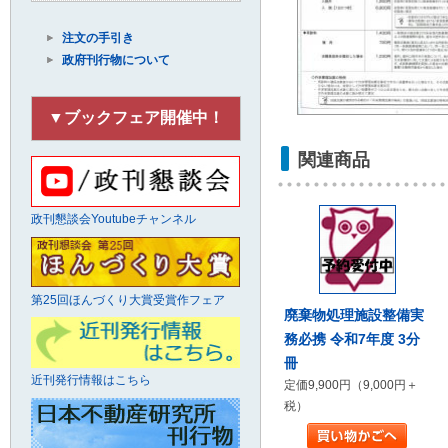
注文の手引き
政府刊行物について
▼ブックフェア開催中！
関連商品
政刊懇談会Youtubeチャンネル
第25回ほんづくり大賞受賞作フェア
廃棄物処理施設整備実
務必携 令和7年度 3分
冊
近刊発行情報はこちら
定価9,900円（9,000円＋
税）