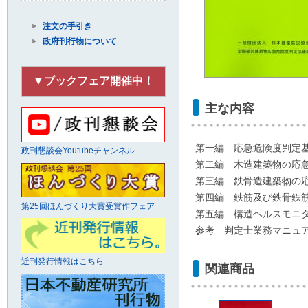
注文の手引き
政府刊行物について
▼ブックフェア開催中！
主な内容
第一編 応急危険度判定
政刊懇談会Youtubeチャンネル
第二編 木造建築物の応
第三編 鉄骨造建築物の
第四編 鉄筋及び鉄骨鉄
第25回ほんづくり大賞受賞作フェア
第五編 構造ヘルスモニ
参考 判定士業務マニュ
近刊発行情報はこちら
関連商品