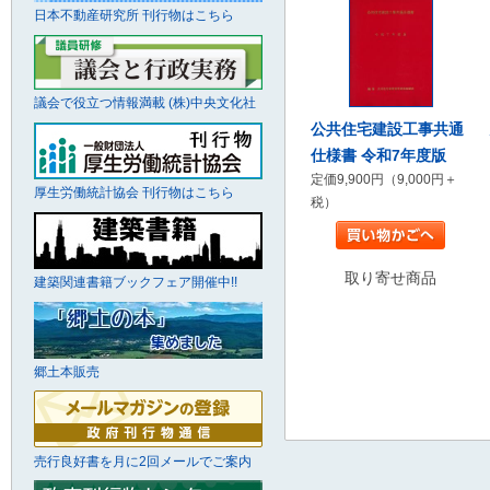
日本不動産研究所 刊行物はこちら
議会で役立つ情報満載 (株)中央文化社
公共住宅建設工事共通
仕様書 令和7年度版
定価9,900円（9,000円＋
厚生労働統計協会 刊行物はこちら
税）
取り寄せ商品
建築関連書籍ブックフェア開催中!!
郷土本販売
売行良好書を月に2回メールでご案内