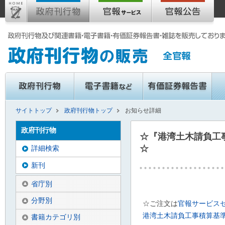
サイトトップ
政府刊行物トップ
お知らせ詳細
政府刊行物
☆『港湾土木請負工
☆
詳細検索
新刊
省庁別
分野別
☆ご注文は
官報サービス
港湾土木請負工事積算基準
書籍カテゴリ別