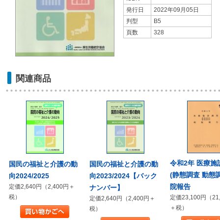
発行日
2022年09月05日
判型
B5
頁数
328
関連商品
令和2年 医療施
国民の福祉と介護の動
国民の福祉と介護の動
(静態調査 動態
向2024/2025
向2023/2024【バック
院報告
定価2,640円（2,400円＋
ナンバー】
税）
定価23,100円（21
定価2,640円（2,400円＋
＋税）
税）