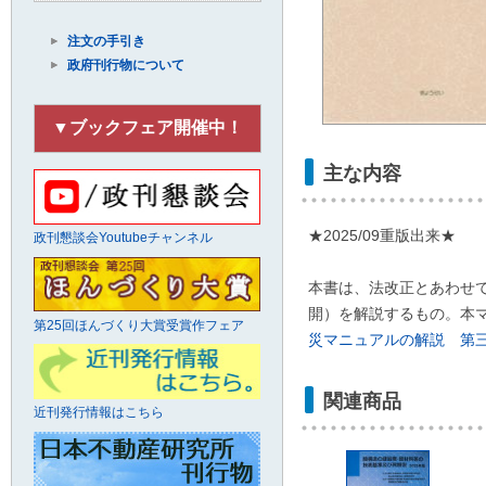
注文の手引き
政府刊行物について
▼ブックフェア開催中！
主な内容
★2025/09重版出来★
政刊懇談会Youtubeチャンネル
本書は、法改正とあわせて
開）を解説するもの。本
第25回ほんづくり大賞受賞作フェア
災マニュアルの解説 第三
関連商品
近刊発行情報はこちら