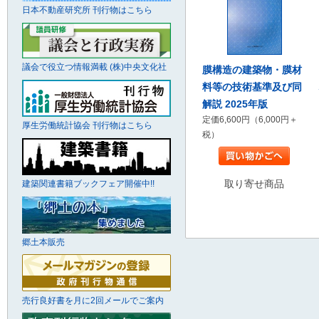
日本不動産研究所 刊行物はこちら
議会で役立つ情報満載 (株)中央文化社
膜構造の建築物・膜材
料等の技術基準及び同
解説 2025年版
定価6,600円（6,000円＋
厚生労働統計協会 刊行物はこちら
税）
取り寄せ商品
建築関連書籍ブックフェア開催中!!
郷土本販売
売行良好書を月に2回メールでご案内