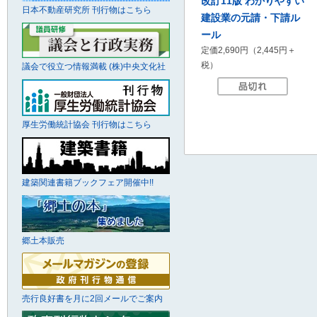
改訂11版 わかりやすい
日本不動産研究所 刊行物はこちら
建設業の元請・下請ル
ール
定価2,690円（2,445円＋
税）
議会で役立つ情報満載 (株)中央文化社
厚生労働統計協会 刊行物はこちら
建築関連書籍ブックフェア開催中!!
郷土本販売
売行良好書を月に2回メールでご案内