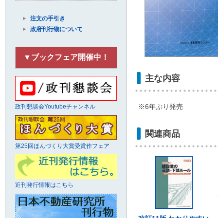
注文の手引き
政府刊行物について
▼ブックフェア開催中！
主な内容
※6年ぶり発売
政刊懇談会Youtubeチャンネル
関連商品
第25回ほんづくり大賞受賞作フェア
近刊発行情報はこちら