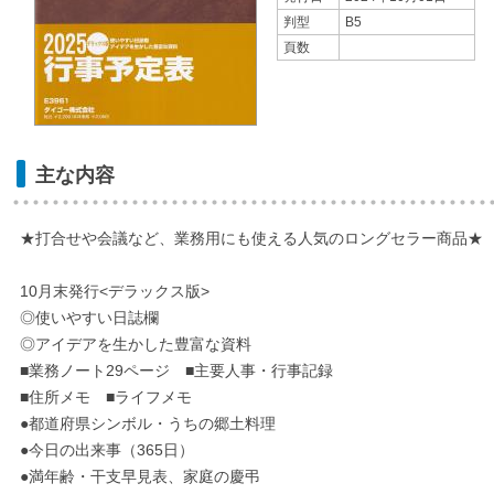
判型
B5
頁数
主な内容
★打合せや会議など、業務用にも使える人気のロングセラー商品★
10月末発行<デラックス版>
◎使いやすい日誌欄
◎アイデアを生かした豊富な資料
■業務ノート29ページ ■主要人事・行事記録
■住所メモ ■ライフメモ
●都道府県シンボル・うちの郷土料理
●今日の出来事（365日）
●満年齢・干支早見表、家庭の慶弔