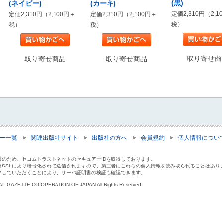
(黒)
(ネイビー)
(カーキ)
定価2,310円（2,1
定価2,310円（2,100円＋
定価2,310円（2,100円＋
税）
税）
税）
取り寄せ商
取り寄せ商品
取り寄せ商品
ー一覧
関連出版社サイト
出版社の方へ
会員規約
個人情報につい
護のため、セコムトラストネットのセキュアーIDを取得しております。
はSSLにより暗号化されて送信されますので、第三者にこれらの個人情報を読み取られることはあり
クしていただくことにより、サーバ証明書の検証も確認できます。
IAL GAZETTE CO-OPERATION OF JAPAN All Rights Reserved.