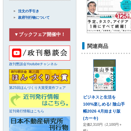
注文の手引き
政府刊行物について
▼ブックフェア開催中！
関連商品
政刊懇談会Youtubeチャンネル
第25回ほんづくり大賞受賞作フェア
ビジネスと生活を
100%楽しめる! 陰山手
帳2026 4月始まり版
近刊発行情報はこちら
(カーキ)
定価2,310円（2,100円＋
税）